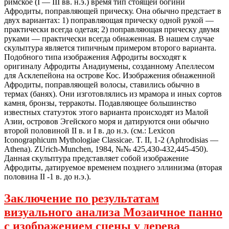
римское (I — III вв. н.э.) время тип стоящей богини
Афродиты, поправляющей прическу. Она обычно предстает в
двух вариантах: 1) поправляющая прическу одной рукой —
практически всегда одетая; 2) поправляющая прическу двумя
руками — практически всегда обнаженная. В нашем случае
скульптура является типичным примером второго варианта.
Подобного типа изображения Афродиты восходят к
оригиналу Афродиты Анадиумены, созданному Апеллесом
для Асклепейона на острове Кос. Изображения обнаженной
Афродиты, поправляющей волосы, ставились обычно в
термах (банях). Они изготовлялись из мрамора и иных сортов
камня, бронзы, терракоты. Подавляющее большинство
известных статуэток этого варианта происходят из Малой
Азии, островов Эгейского моря и датируются они обычно
второй половиной II в. и I в. до н.э. (см.: Lexicon
Iconographicum Mythologiae Classicae. T. II, 1-2 (Aphrodisias —
Athena). ZUrich-Munchen, 1984, №№ 425,430-432,445-450).
Данная скульптура представляет собой изображение
Афродиты, датируемое временем позднего эллинизма (вторая
половина II -1 в. до н.э.).
Заключение по результатам
визуального анализа Мозаичное панно
с изображением сцены у дерева