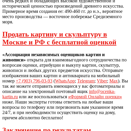
очень редких и обладающих высокой художественной и
исторической ценностью произведений древнего искусства.
Примерное время создания ее: 490-460 гг. до н.э., вероятное
место производства — восточное побережье Средиземного
моря.
Продать картину и скульптуру в
Москве и РФ с бесплатной оценкой
«Ассоциация независимых оценщиков картин и
живописи»
открыта для взаимовыгодного сотрудничества по
вопросам оценки, атрибуции и выкупу картин, скульптур,
живописи и любых других предметов искусства. Отправьте
изображения ваших картин и антиквариата на мобильный
номер
+7 (903) 796-03-93
(
WhatsApp
;
Telegram
;
Viber
;
Max
). Вы
так же можете отправить имеющиеся у вас фотоматериалы и
описание на электронный почтовый ящик
info@ocenka-
kartin.ru
или же воспользоваться
«
Формой Онлайн оценки
»
ниже. Наши эксперты готовы ответить на любые ваши
вопросы по телефону или перезвонить вам указанное время
24/7, и при необходимости осуществить оценку на дому,
причем абсолютно бесплатно!
Заключение по результатам