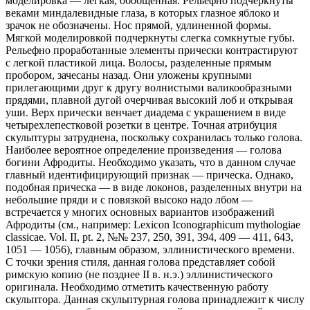
моделировка — легкая, обобщенная. Рельефно подчеркнуты
веками миндалевидные глаза, в которых глазное яблоко и
зрачок не обозначены. Нос прямой, удлиненной формы.
Мягкой моделировкой подчеркнуты слегка сомкнутые губы.
Рельефно проработанные элементы прически контрастируют
с легкой пластикой лица. Волосы, разделенные прямым
пробором, зачесаны назад. Они уложены крупными
прилегающими друг к другу волнистыми валикообразными
прядями, плавной дугой очерчивая высокий лоб и открывая
уши. Верх прически венчает диадема с украшением в виде
четырехлепестковой розетки в центре. Точная атрибуция
скульптуры затруднена, поскольку сохранилась только голова.
Наиболее вероятное определение произведения — голова
богини Афродиты. Необходимо указать, что в данном случае
главный идентифицирующий признак — прическа. Однако,
подобная прическа — в виде локонов, разделенных внутри на
небольшие пряди и с повязкой высоко надо лбом —
встречается у многих основных вариантов изображений
Афродиты (см., например: Lexicon Iconographicum mythologiae
classicae. Vol. II, pt. 2, №№ 237, 250, 391, 394, 409 — 411, 643,
1051 — 1056), главным образом, эллинистического времени.
С точки зрения стиля, данная голова представляет собой
римскую копию (не позднее II в. н.э.) эллинистического
оригинала. Необходимо отметить качественную работу
скульптора. Данная скульптурная голова принадлежит к числу