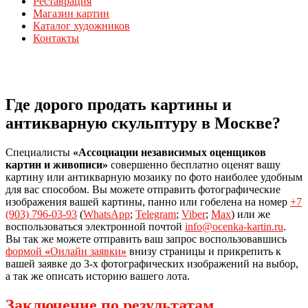
Реставрация
Магазин картин
Каталог художников
Контакты
Где дорого продать картины и
антикварную скульптуру в Москве?
Специалисты
«Ассоциации независимых оценщиков
картин и живописи»
совершенно бесплатно оценят вашу
картину или антикварную мозаику по фото наиболее удобным
для вас способом. Вы можете отправить фотографические
изображения вашей картины, панно или гобелена на номер
+7
(903) 796-03-93
(
WhatsApp
;
Telegram
;
Viber
;
Max
) или же
воспользоваться электронной почтой
info@ocenka-kartin.ru
.
Вы так же можете отправить ваш запрос воспользовавшись
формой
«
Онлайн заявки
»
внизу страницы и прикрепить к
вашей заявке до 3-х фотографических изображений на выбор,
а так же описать историю вашего лота.
Заключение по результатам