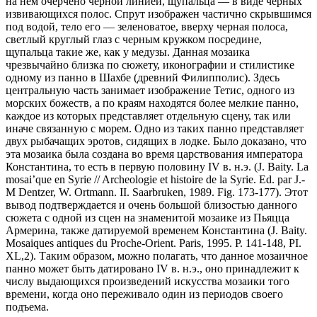
на нем очерчено черной линией, щупальца — в виде черных
извивающихся полос. Спрут изображен частично скрывшимся
под водой, тело его — зеленоватое, вверху черная полоса,
светлый круглый глаз с черным кружком посредине,
щупальца такие же, как у медузы. Данная мозаика
чрезвычайно близка по сюжету, иконографии и стилистике
одному из панно в Шахбе (древний Филипполис). Здесь
центральную часть занимает изображение Тетис, одного из
морских божеств, а по краям находятся более мелкие панно,
каждое из которых представляет отдельную сцену, так или
иначе связанную с морем. Одно из таких панно представляет
двух рыбачащих эротов, сидящих в лодке. Было доказано, что
эта мозаика была создана во время царствования императора
Константина, то есть в первую половину IV в. н.э. (J. Baity. La
mosai’que en Syrie // Archeologie et histoire de la Syrie. Ed. par J.-
M Dentzer, W. Ortmann. II. Saarbruken, 1989. Fig. 173-177). Этот
вывод подтверждается и очень большой близостью данного
сюжета с одной из сцен на знаменитой мозаике из Пьяцца
Армерина, также датируемой временем Константина (J. Baity.
Mosaiques antiques du Proche-Orient. Paris, 1995. P. 141-148, PI.
XL,2). Таким образом, можно полагать, что данное мозаичное
панно может быть датировано IV в. н.э., оно принадлежит к
числу выдающихся произведений искусства мозаики того
времени, когда оно переживало один из периодов своего
подъема.