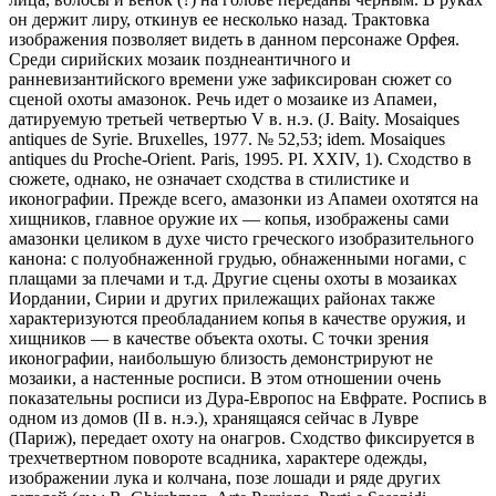
он держит лиру, откинув ее несколько назад. Трактовка
изображения позволяет видеть в данном персонаже Орфея.
Среди сирийских мозаик позднеантичного и
ранневизантийского времени уже зафиксирован сюжет со
сценой охоты амазонок. Речь идет о мозаике из Апамеи,
датируемую третьей четвертью V в. н.э. (J. Baity. Mosaiques
antiques de Syrie. Bruxelles, 1977. № 52,53; idem. Mosaiques
antiques du Proche-Orient. Paris, 1995. PI. XXIV, 1). Сходство в
сюжете, однако, не означает сходства в стилистике и
иконографии. Прежде всего, амазонки из Апамеи охотятся на
хищников, главное оружие их — копья, изображены сами
амазонки целиком в духе чисто греческого изобразительного
канона: с полуобнаженной грудью, обнаженными ногами, с
плащами за плечами и т.д. Другие сцены охоты в мозаиках
Иордании, Сирии и других прилежащих районах также
характеризуются преобладанием копья в качестве оружия, и
хищников — в качестве объекта охоты. С точки зрения
иконографии, наибольшую близость демонстрируют не
мозаики, а настенные росписи. В этом отношении очень
показательны росписи из Дура-Европос на Евфрате. Роспись в
одном из домов (II в. н.э.), хранящаяся сейчас в Лувре
(Париж), передает охоту на онагров. Сходство фиксируется в
трехчетвертном повороте всадника, характере одежды,
изображении лука и колчана, позе лошади и ряде других