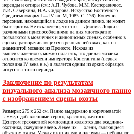
нереиды и сатиры (см.: А.П. Чубова, М.М. Касперавичюс,
И.И. Саверкина, Н.А. Сидорова. Искусство Восточного
Средиземноморья I — IV вв. М, 1985. С. 136). Конечно,
персонаж, находящийся в лодке на данном панно, не может
быть эротом. Не исключено, что это — Дионис. Лодки с
различными приспособлениями на них многократно
появляются в мозаичных и живописных сценах, особенно в
сценах, разворачивающихся в речных пейзажах, как на
знаменитой мозаике из Пренесте. Исходя из
вышеизложенного, можно полагать, что данная мозаика
относится ко времени императора Константина (первая
половина IV века н.э.) и является одним из ярких образцов
искусства этого периода.
Заключение по результатам
визуального анализа мозаичного панно
с изображением сцены охоты
Размеры: 275 х 252 см. Панно выдержано в коричневатой
гамме, с добавлениями серого, красного, желтого.
Центром трехчастной композиции являются два всадника-
охотника, скачущие влево. Левее их — олени, являющиеся
объектом охоты. Между охотниками и оленями — небольшое