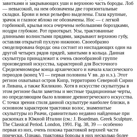
завитками и закрывающих уши и верхнюю часть бороды. Лоб
— невысокий, на нем обозначены две горизонтальные
складки. Брови и веки рельефно выделены. Глаза крупные,
зрачок и глазное яблоко не обозначены. Нос — с легкой
горбинкой, крылья носа очерчены небольшими бороздками,
ноздри глубокие. Рот приоткрыт. Усы, трактованные
длинными волнистыми прядями, закрывают верхнюю губу,
оставляя открытой пухлую нижнюю. Своеобразно
смоделирована борода: она состоит из ниспадающих один на
другой четырех рядов прядей, завитыми в кольца. Данная
скульптура принадлежит к очень своеобразной группе
произведений искусства, характерной для Восточного
Средиземноморье конца архаического и начала классического
периодов (конец VI — первая половина V вв. до н.э.). Этот
регион охватывал остров Кипр, территорию Северной Сирии
и Ливана, а также Киликию. Хотя в искусстве скульптуры в
этом регионе были заметны и местные традиционные черты,
но определяющим было влияние древнегреческого искусства.
С точки зрения стиля данной скульптуре наиболее близки, в
основном характером трактовки волос, знаменитые
скульптуры из Риачи, сравнительно недавно найденные при
раскопках в Южной Италии (см.: J. Boardman. Greek Sculpture.
The Classical Period. London, 1991. Fig. 38, 39 — особенно
первая из них, очень похожа трактовкой верхней части
прически. Однако, трактовка бороды в них несколько более