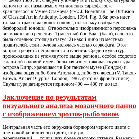
— около 1500 лет. Следует упомянуть и голову скульптуры на
одном из так называемых «сидонских саркофагов»,
хранящегося в Музее Стамбула (см.: J. Boardman The Diffusion
of Classical Art in Antiquity. London, 1994. Fig. 3.6a: речь идет
только о трактовке волос головы, поскольку изображен
безбородый юноша). Относительно изображенного персонажа
возможны два решения: 1) местный бог Ваал (Баал), если это
была отдельно стоящая статуя; 2) какой-либо из местных
правителей, если го-лова являлась частью саркофага. Этот
вопрос требует специального изучения. Среди скульптур,
происходящих из упомянутого выше региона, особое сходство
с дан-ной головой имеет большая известняковая скульптура с
острова Кипр, хранящаяся в Британском музее (Лондон) и
изображающая либо бога Аполлона, либо его жреца (V. Tatton-
Brown. Ancient Cyprus. London, 1987, фото на фронтисписе).
Скульптура датируется периодом 490 — 480 гг. до н.э.
Заключение по результатам
визуального анализа мозаичного панно
с изображением эротов-рыболовов
Центральная часть его окружена бордюром черного цвета с
плетенкой коричневого цвета, внутри
переплетений — точки чуть более светлого оттенка. Размеры