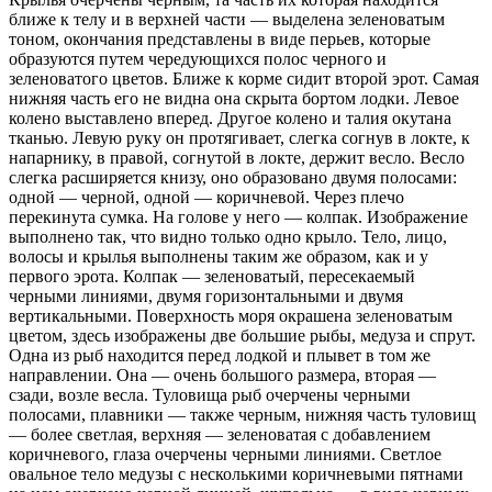
ближе к телу и в верхней части — выделена зеленоватым
тоном, окончания представлены в виде перьев, которые
образуются путем чередующихся полос черного и
зеленоватого цветов. Ближе к корме сидит второй эрот. Самая
нижняя часть его не видна она скрыта бортом лодки. Левое
колено выставлено вперед. Другое колено и талия окутана
тканью. Левую руку он протягивает, слегка согнув в локте, к
напарнику, в правой, согнутой в локте, держит весло. Весло
слегка расширяется книзу, оно образовано двумя полосами:
одной — черной, одной — коричневой. Через плечо
перекинута сумка. На голове у него — колпак. Изображение
выполнено так, что видно только одно крыло. Тело, лицо,
волосы и крылья выполнены таким же образом, как и у
первого эрота. Колпак — зеленоватый, пересекаемый
черными линиями, двумя горизонтальными и двумя
вертикальными. Поверхность моря окрашена зеленоватым
цветом, здесь изображены две большие рыбы, медуза и спрут.
Одна из рыб находится перед лодкой и плывет в том же
направлении. Она — очень большого размера, вторая —
сзади, возле весла. Туловища рыб очерчены черными
полосами, плавники — также черным, нижняя часть туловищ
— более светлая, верхняя — зеленоватая с добавлением
коричневого, глаза очерчены черными линиями. Светлое
овальное тело медузы с несколькими коричневыми пятнами