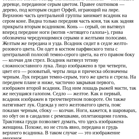
деревце, переданное серым цветом. Правее охотников —
дерево, под которым сидит Орфей, играющий на лире.
Верхнюю часть центральной группы занимает всадник на
сером коне. Видна только передняя часть коня, так как задняя
прикрыта вторым всадником. Конь — серый, он вытянул
вперед передние ноги (мотив «летящего галопа»), грива
обозначена чередующимися серыми и желтыми полосами.
Желтым же передана и узда. Всадник сидит в седле желто-
розового цвета. Он одет в костюм парфянского типа с
центральной полосой темно-серого цвета, на его правом боку
— колчан для стрел. Всадник натянул тетиву
сложносоставного лука. Лицо изображено в три четверти,
цвет его — розоватый, черты лица и прическа обозначены
черным. Лук передан темно-серым, того же цвета и стрела. На
переднем плане и ниже, частично закрывая первого,
изображен второй всадник. Под ним лошадь рыжей масти, так
же несущаяся галопом. Седло — желтое. Как и первый,
всадник изображен в трехчетвертном повороте. Он также
натягивает лук. Одежда у него желтоватого цвета, пояс
показан черным, сбоку — колчан. Ноги, кажется, в шароварах,
но обут он в сандалии с ремешками, оплетающими голень.
Трактовка груди позволяет думать, что здесь изображена
женщина. Похоже, но не столь явно, передана и грудь
верхнего всадника. В таком случае — это изображение
амазонок.