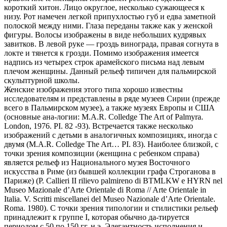
короткий хитон. Лицо округлое, несколько сужающееся к
низу. Рот намечен легкой припухлостью губ и едва заметной
полоской между ними. Глаза переданы также как у женской
фигуры. Волосы изображены в виде небольших кудрявых
завитков. В левой руке — гроздь винограда, правая согнута в
локте и тянется к грозди. Помимо изображения имеется
надпись из четырех строк арамейского письма над левым
плечом женщины. Данный рельеф типичен для пальмирской
скульптурной школы.
Женские изображения этого типа хорошо известны
исследователям и представлены в ряде музеев Сирии (прежде
всего в Пальмирском музее), а также музеях Европы и США
(основные ана-логии: M.A.R. Colledge The Art of Palmyra.
London, 1976. PI. 82 -93). Встречается также несколько
изображений с детьми в аналогичных композициях, иногда с
двумя (M.A.R. Colledge The Art… PI. 83). Наиболее близкой, с
точки зрения композиции (женщина с ребенком справа)
является рельеф из Национального музея Восточного
искусства в Риме (из бывшей коллекции графа Строганова в
Париже) (Р. Callieri II rilievo palmireno di BTMLKW e HYRN nel
Museo Mazionale d’Arte Orientale di Roma // Arte Orientale in
Italia. V. Scritti miscellanei del Museo Nazionale d’Arte Orientale.
Roma. 1980). С точки зрения типологии и стилистики рельеф
принадлежит к группе I, которая обычно да-тируется
периодом с 50 по 150 гг. н.э. Элегантность исполнения и