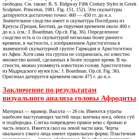
свободна. См. также: В. S. Ridgway Fifth Century Styles in Greek
Sculpture. Princeton, 1981. Fig. 151, 152). Эти скульптуры
датируются достаточно точно: 460 — 450 гг. до н.э.
Значительное сходство имеет и скульптура Посейдона из
Креусы (Греция, Беотия), да-тируемая временем около 460 г.
до н.э. (см.: J. Boardman. Op.cit. Fig. 36). Определенное
сходство есть и со скульптурой несколько более раннего
времени, в частности, с изображением Аристогитона в
знаменитой скульптурной группе Гармодия и Аристогитона
из Афин. Хотя сама эта группа не сохранилась, но известно
множество копий, сделанных в более позднее время. В ча-
стности, можно упомянуть известную голову Аристогитона
из Мадридского музея (см.: J. Boardman. Op.cit. Fig. 36).
Оригинал датируется временем около 475 г. до н.э.
Заключение по результатам
визуального анализа головы Афродиты
Материал — мрамор. Высота — 26 см. Имеются утраты
наиболее выступающих частей лица: кончика носа, обеих губ
и подбородка. Слегка повреждено правое веко с бровью и
часть левого. Имеется скол на левой части шеи. Черты
овального узкого лица имеют правильную форму. Пластичная