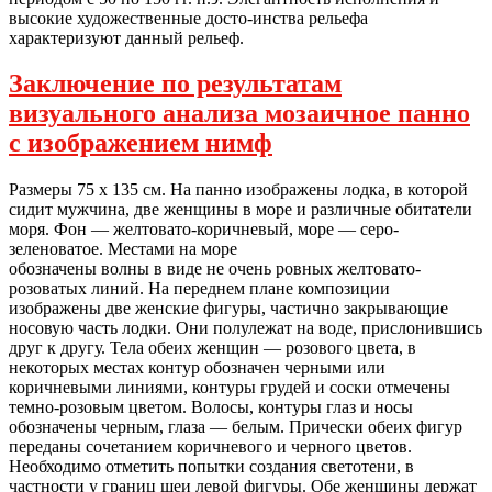
высокие художественные досто-инства рельефа
характеризуют данный рельеф.
Заключение по результатам
визуального анализа мозаичное панно
с изображением нимф
Размеры 75 х 135 см. На панно изображены лодка, в которой
сидит мужчина, две женщины в море и различные обитатели
моря. Фон — желтовато-коричневый, море — серо-
зеленоватое. Местами на море
обозначены волны в виде не очень ровных желтовато-
розоватых линий. На переднем плане композиции
изображены две женские фигуры, частично закрывающие
носовую часть лодки. Они полулежат на воде, прислонившись
друг к другу. Тела обеих женщин — розового цвета, в
некоторых местах контур обозначен черными или
коричневыми линиями, контуры грудей и соски отмечены
темно-розовым цветом. Волосы, контуры глаз и носы
обозначены черным, глаза — белым. Прически обеих фигур
переданы сочетанием коричневого и черного цветов.
Необходимо отметить попытки создания светотени, в
частности у границ шеи левой фигуры. Обе женщины держат