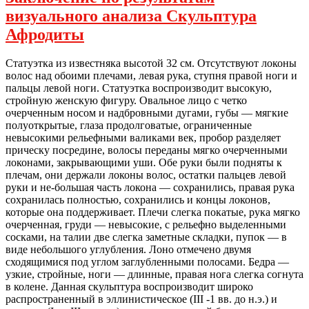
визуального анализа Скульптура
Афродиты
Статуэтка из известняка высотой 32 см. Отсутствуют локоны
волос над обоими плечами, левая рука, ступня правой ноги и
пальцы левой ноги. Статуэтка воспроизводит высокую,
стройную женскую фигуру. Овальное лицо с четко
очерченным носом и надбровными дугами, губы — мягкие
полуоткрытые, глаза продолговатые, ограниченные
невысокими рельефными валиками век, пробор разделяет
прическу посредине, волосы переданы мягко очерченными
локонами, закрывающими уши. Обе руки были подняты к
плечам, они держали локоны волос, остатки пальцев левой
руки и не-большая часть локона — сохранились, правая рука
сохранилась полностью, сохранились и концы локонов,
которые она поддерживает. Плечи слегка покатые, рука мягко
очерченная, груди — невысокие, с рельефно выделенными
сосками, на талии две слегка заметные складки, пупок — в
виде небольшого углубления. Лоно отмечено двумя
сходящимися под углом заглубленными полосами. Бедра —
узкие, стройные, ноги — длинные, правая нога слегка согнута
в колене. Данная скульптура воспроизводит широко
распространенный в эллинистическое (III -1 вв. до н.э.) и