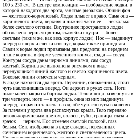
100 х 230 см. В центре композиции — изображение лодки, в
которой находятся два эрота, занятые рыбалкой. Общий фон
— желтовато-коричневый. Лодка плывет вправо. Сама она —
коричневого цвета, верхняя и нижняя части ее — несколько
более светлого оттенка. Внутреннее пространство лодки
обозначено черным цветом, скамейка внутри — более
светлым (таким же, как весь корпус лодки). Нос — выдвинут
вперед и вверх и слегка изогнут, корма также приподнята.
Сзади к корме лодки привязаны два предмета: на переднем
плане корзина в форме усеченного конуса, сзади — сосуд.
Контуры сосуда даны черными линиями, сам сосуд —
желтый. Корзина же выполнена рисунком в виде
чередующихся линий желтого и светло-коричневого цвета.
Боковые линии отмечены черным.
В лодке находятся два эрота. Передний, обнаженный, стоит
чуть наклонившись вперед. Он держит в руках сеть. Ноги
ниже колен закрыты бортом лодки. Тело и лицо развернуты в
три четверти, ноги — в профиль, одна из них выдвинута
вперед, вторая отставлена назад, обе чуть согнуты в коленях.
За плечами у эрота два распахнутых крыла. Тело передано
розово-коричневым цветом, волосы, губы, границы глаза и
зрачок — черным. Нос отмечен светлой полосой, глаз —
белым. Сеть изображена в виде складок, переданных
сочетанием коричневого, желтого и светлозеленого цвета.
Крылья очерчены черным, та часть их которая находится