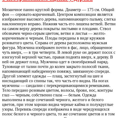
Мозаичное панно круглой формы. Диаметр — 175 см. Общий
фон — серовато-коричневый. Центром композиции является
изображение высокого дерева, напоминающего пальму, слегка
наклоненную вправо. Нижняя часть его лишена ветвей. Ветви
на самом верху дерева покрыты листьями и плодами. Ствол
обозначен черно-серым цветом, ветви и листья — желто-
коричневым и черным. Плоды переданы в виде кружков
розоватого цвета. Справа от дерева расположена мужская
фигура. Мужчина изображен почти в фас, лицо, обращенное
чуть вверх, — в три четверти. В левой руке он держит посох с
изогнутой верхней частью, правая поднята вверх, к дереву. В
ней он держит плод. Мужчина одет в своеобразный наряд.
Туловище от талии почти до колен закрыто полосой ткани,
напоминающей набедренную повязку, завязанную спереди.
Другой элемент одежды — плащ, застегнутый на шее и
ниспадающий со спины так, что часть его видна. На ногах
мужчины — сандалии с перекрещивающимися ремешками.
Тело передано розовым цветом, волосы, брови, нос, контуры
глаз — черным, собственно глаза — белым. Одежда
выполнена в виде сочетаний черного, желтого и белого
цветов, при этом хорошо видна черные кайма и полукруглые
узоры. Перевязь спереди изображена в виде чередующихся
полос белого и черного цвета, то же сочетание цветов и в том