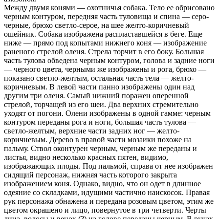
Между двумя конями — охотничья собака. Тело ее обрисовано
черным контуром, передняя часть туловища и спина — серо-
черные, брюхо светло-серое, на шее желто-коричневый
ошейник. Собака изображена распластавшейся в беге. Еще
ниже — прямо под копытами нижнего коня — изображение
раненого стрелой оленя. Стрела торчит в его боку. Большая
часть тулова обведена черным контуром, голова и задние ноги
— черного цвета, черными же изображены и рога, брюхо —
показано светло-желтым, остальная часть тела — желто-
коричневым. В левой части панно изображены один над
другим три оленя. Самый нижний поражен оперенной
стрелой, торчащей из его шеи. Два верхних стремительно
уходят от погони. Олени изображены в одной гамме: черным
контуром переданы рога и ноги, большая часть тулова —
светло-желтым, верхние части задних ног — желто-
коричневым. Дерево в правой части мозаики похоже на
пальму. Ствол оконтурен черным, черным же переданы и
листья, видно несколько красных пятен, видимо,
изображающих плоды. Под пальмой, справа от нее изображен
сидящий персонаж, нижняя часть которого закрыта
изображением коня. Однако, видно, что он одет в длинное
одеяние со складками, идущими частично наискосок. Правая
рук персонажа обнажена и передана розовым цветом, этим же
цветом окрашено и лицо, повернутое в три четверти. Черты
лица, волосы и венок (?) на голове переданы черным. В руках