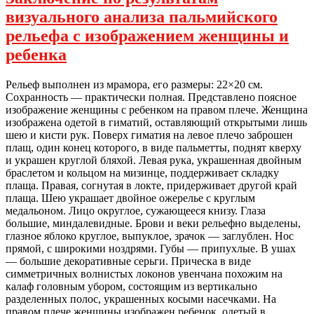
визуального анализа пальмийского
рельефа с изображением женщины и
ребенка
Рельеф выполнен из мрамора, его размеры: 22×20 см.
Сохранность — практически полная. Представлено поясное
изображение женщины с ребенком на правом плече. Женщина
изображена одетой в гиматий, оставляющий открытыми лишь
шею и кисти рук. Поверх гиматия на левое плечо заброшен
плащ, один конец которого, в виде пальметты, поднят кверху
и украшен круглой бляхой. Левая рука, украшенная двойным
браслетом и кольцом на мизинце, поддерживает складку
плаща. Правая, согнутая в локте, придерживает другой край
плаща. Шею украшает двойное ожерелье с круглым
медальоном. Лицо округлое, сужающееся книзу. Глаза
большие, миндалевидные. Брови и веки рельефно выделены,
глазное яблоко круглое, выпуклое, зрачок — заглублен. Нос
прямой, с широкими ноздрями. Губы — припухлые. В ушах
— большие декоративные серьги. Прическа в виде
симметричных волнистых локонов увенчана похожим на
калаф головным убором, состоящим из вертикально
разделенных полос, украшенных косыми насечками. На
правом плече женщины изображен ребенок, одетый в