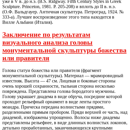
уже в V в. до н.э. (B.S. Ridgway. Fifth Century Styles in Greek
Sculpture. Princeton, 1981. P. 205-208) и вплоть до II в. н.э.
(О.Ф. Вальдгауер. Античная скульптура. Петроград, 1924. №
333-а). Лучшее воспроизведение этого типа находится в
Вилле Альбани (Италия).
Заключение по результатам
визуального анализа головы
монументальной скульптуры божества
или правителя
Голова статуи божества или правителя (фрагмент
монументальной скульптуры). Материал — мраморовидный
известняк. Высота — 47 см. Лицевая и боковые стороны
очень хорошей сохранности, тыльная сторона несколько
повреждена. Представлена голова бородатого мужчины.
Голову украшает диадема в виде обруча, посредине которой
проходит рельефный орнамент в виде ленты простого
меандра. Прическа передана волнистыми прядями,
разделенными прямым пробором. Пряди верхней ее часть, над
диадемой, изображены упрощенно. Волосы ниже диадемы
представлены рельефнее, в виде длинных волнистых локонов,
детально проработанных, заканчивающихся крупными