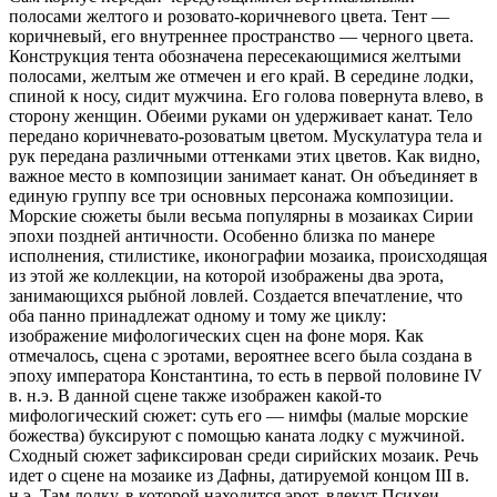
полосами желтого и розовато-коричневого цвета. Тент —
коричневый, его внутреннее пространство — черного цвета.
Конструкция тента обозначена пересекающимися желтыми
полосами, желтым же отмечен и его край. В середине лодки,
спиной к носу, сидит мужчина. Его голова повернута влево, в
сторону женщин. Обеими руками он удерживает канат. Тело
передано коричневато-розоватым цветом. Мускулатура тела и
рук передана различными оттенками этих цветов. Как видно,
важное место в композиции занимает канат. Он объединяет в
единую группу все три основных персонажа композиции.
Морские сюжеты были весьма популярны в мозаиках Сирии
эпохи поздней античности. Особенно близка по манере
исполнения, стилистике, иконографии мозаика, происходящая
из этой же коллекции, на которой изображены два эрота,
занимающихся рыбной ловлей. Создается впечатление, что
оба панно принадлежат одному и тому же циклу:
изображение мифологических сцен на фоне моря. Как
отмечалось, сцена с эротами, вероятнее всего была создана в
эпоху императора Константина, то есть в первой половине IV
в. н.э. В данной сцене также изображен какой-то
мифологический сюжет: суть его — нимфы (малые морские
божества) буксируют с помощью каната лодку с мужчиной.
Сходный сюжет зафиксирован среди сирийских мозаик. Речь
идет о сцене на мозаике из Дафны, датируемой концом III в.
н.э. Там лодку, в которой находится эрот, влекут Психеи,