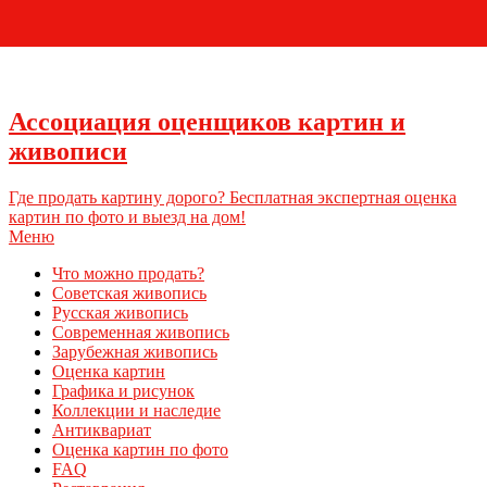
+7 (495) 796-03-93
Ассоциация оценщиков картин и
живописи
Где продать картину дорого? Бесплатная экспертная оценка
картин по фото и выезд на дом!
Меню
Что можно продать?
Советская живопись
Русская живопись
Современная живопись
Зарубежная живопись
Оценка картин
Графика и рисунок
Коллекции и наследие
Антиквариат
Оценка картин по фото
FAQ