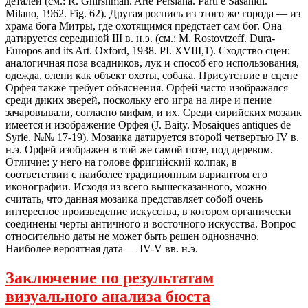
деталей (см.: R. Ghirshman. Arte Persiana. Parti e Sasanidi.
Milano, 1962. Fig. 62). Другая роспись из этого же города — из
храма бога Митры, где охотящимся предстает сам бог. Она
датируется серединой III в. н.э. (см.: М. Rostovtzeff. Dura-
Europos and its Art. Oxford, 1938. PI. XVIII,1). Сходство сцен:
аналогичная поза всадников, лук и способ его использования,
одежда, олени как объект охоты, собака. Присутствие в сцене
Орфея также требует объяснения. Орфей часто изображался
среди диких зверей, поскольку его игра на лире и пение
зачаровывали, согласно мифам, и их. Среди сирийских мозаик
имеется и изображение Орфея (J. Baity. Mosaiques antiques de
Syrie. №№ 17-19). Мозаика датируется второй четвертью IV в.
н.э. Орфей изображен в той же самой позе, под деревом.
Отличие: у него на голове фригийский колпак, в
соответствии с наиболее традиционным вариантом его
иконографии. Исходя из всего вышесказанного, можно
считать, что данная мозаика представляет собой очень
интересное произведение искусства, в котором органически
соединены черты античного и восточного искусства. Вопрос
относительно даты не может быть решен однозначно.
Наиболее вероятная дата — IV-V вв. н.э.
Заключение по результатам
визуального анализа бюста