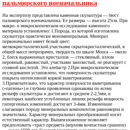
пальмирского военачальника
На экспертизу представлена каменная скульптура — бюст
пальмирского военачальника. Ее размеры — высота 25см. При
макро- н микроскопическом исследовании каменного
материала установлено: 1.Порода, из которой изготовлена
скульптура практически мономинеральная. Минерал
первоначально имеет белый цвет;
мелкокристаллический.участками скрытокристаллический, в
обшей массе непрозрачен, твердость по шкале Мооса — около
2, блеск выраженных кристаллов — стеклянный, излом
неровный, раковистый, участками занозистый, не реагирует с
соляной кислотой. Это алебастр 2.При микроскопическом
исследовании установлено, что поверхность скульптуры
покрыта интенсивной коркой выветривания;
3.Примечательно, что характер поверхности выветривания
(«патины») и глубина проявления одинаковы по всему
рельефу скульптуры и достигают в среднем 2-2,5мм, в
некоторых наиболее углубленных линиях рельефа мощность
гипергенных изменений достигает 3-4мм. Измененние
слагающих породу минеральных компонентов равномерна и
значительна. Характер минеральных преобразований носит
естественный характер. Вышеизложенное позволяет
предположить «траст предмета (верхняя вочпастиая гранипн)