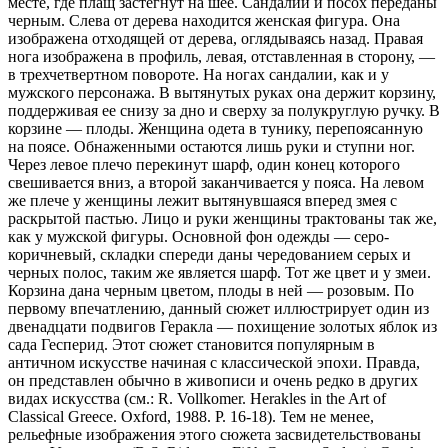
месте, где плащ застегнут на шее. Сандалии и посох переданы
черным. Слева от дерева находится женская фигура. Она
изображена отходящей от дерева, оглядываясь назад. Правая
нога изображена в профиль, левая, отставленная в сторону, —
в трехчетвертном повороте. На ногах сандалии, как и у
мужского персонажа. В вытянутых руках она держит корзину,
поддерживая ее снизу за дно и сверху за полукруглую ручку. В
корзине — плоды. Женщина одета в тунику, перепоясанную
на поясе. Обнаженными остаются лишь руки и ступни ног.
Через левое плечо перекинут шарф, один конец которого
свешивается вниз, а второй заканчивается у пояса. На левом
же плече у женщины лежит вытянувшаяся вперед змея с
раскрытой пастью. Лицо и руки женщины трактованы так же,
как у мужской фигуры. Основной фон одежды — серо-
коричневый, складки спереди даны чередованием серых и
черных полос, таким же является шарф. Тот же цвет и у змеи.
Корзина дана черным цветом, плоды в ней — розовым. По
первому впечатлению, данный сюжет иллюстрирует один из
двенадцати подвигов Геракла — похищение золотых яблок из
сада Гесперид. Этот сюжет становится популярным в
античном искусстве начиная с классической эпохи. Правда,
он представлен обычно в живописи и очень редко в других
видах искусства (см.: R. Vollkomer. Herakles in the Art of
Classical Greece. Oxford, 1988. P. 16-18). Тем не менее,
рельефные изображения этого сюжета засвидетельствованы