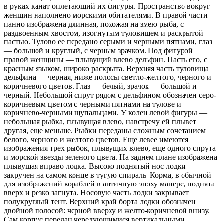
в руках канат оплетающий их фигуры. Пространство вокруг
женщин наполнено морскими обитателями. В правой части
панно изображена длинная, похожая на змею рыба, с
раздвоенным хвостом, изогнутым туловищем и раскрытой
пастью. Тулово ее передано серыми и черными пятнами, глаз
— большой и круглый, с черным зрачком. Под фигурой
правой женщины — плывущий влево дельфин. Пасть его, с
красным языком, широко раскрыта. Верхняя часть туловища
дельфина — черная, ниже полосы светло-желтого, черного и
коричневого цветов. Глаз — белый, зрачок — большой и
черный. Небольшой спрут рядом с дельфином обозначен серо-
коричневым цветом с черными пятнами на тулове и
коричнево-черными щупальцами. У колен левой фигуры —
небольшая рыбка, плывущая влево, навстречу ей плывет
другая, еще меньше. Рыбки переданы сложным сочетанием
белого, черного и желтого цветов. Еще левее имеются
изображения трех рыбок, плывущих влево, еще одного спрута
и морской звезды зеленого цвета. На заднем плане изображена
плывущая вправо лодка. Высоко поднятый нос лодки
закручен на самом конце в тугую спираль. Корма, в обычной
для изображений кораблей в античную эпоху манере, поднята
вверх и резко загнута. Носовую часть лодки закрывает
полукруглый тент. Верхний край борта лодки обозначен
двойной полосой: черной вверху и желто-коричневой внизу.
Сам корпус передан чередующимися вертикальными