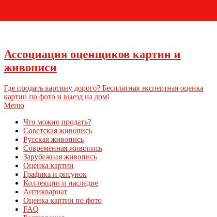
+7 (495) 796-03-93
Ассоциация оценщиков картин и
живописи
Где продать картину дорого? Бесплатная экспертная оценка
картин по фото и выезд на дом!
Меню
Что можно продать?
Советская живопись
Русская живопись
Современная живопись
Зарубежная живопись
Оценка картин
Графика и рисунок
Коллекции и наследие
Антиквариат
Оценка картин по фото
FAQ