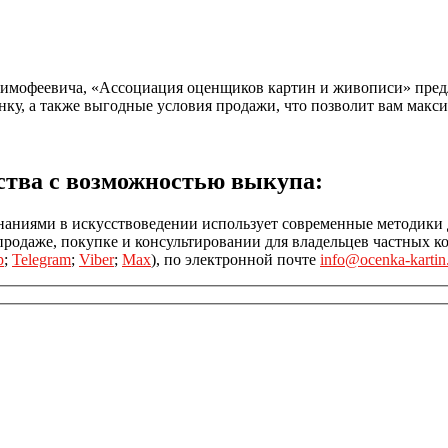
имофеевича, «Ассоциация оценщиков картин и живописи» предл
ку, а также выгодные условия продажи, что позволит вам макси
ства с возможностью выкупа:
наниями в искусствоведении использует современные методики 
одаже, покупке и консультировании для владельцев частных ко
p
;
Telegram
;
Viber
;
Max
), по электронной почте
info@ocenka-kartin