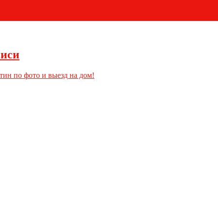
+7 (495) 796-03-93
писи
тин по фото и выезд на дом!