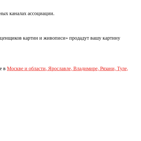
ных каналах ассоциации.
оценщиков картин и живописи» продадут вашу картину
е в
Москве и области
,
Ярославле, Владимире, Рязани, Туле,