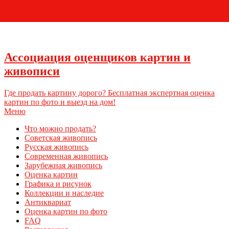
+7 (495) 796-03-93
Ассоциация оценщиков картин и
живописи
Где продать картину дорого? Бесплатная экспертная оценка
картин по фото и выезд на дом!
Меню
Что можно продать?
Советская живопись
Русская живопись
Современная живопись
Зарубежная живопись
Оценка картин
Графика и рисунок
Коллекции и наследие
Антиквариат
Оценка картин по фото
FAQ