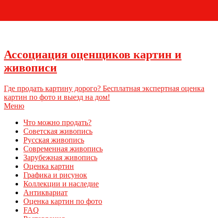
+7 (495) 796-03-93
Ассоциация оценщиков картин и
живописи
Где продать картину дорого? Бесплатная экспертная оценка
картин по фото и выезд на дом!
Меню
Что можно продать?
Советская живопись
Русская живопись
Современная живопись
Зарубежная живопись
Оценка картин
Графика и рисунок
Коллекции и наследие
Антиквариат
Оценка картин по фото
FAQ