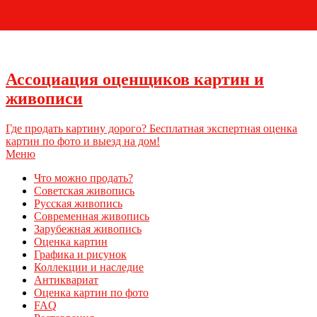
+7 (495) 796-03-93
Ассоциация оценщиков картин и
живописи
Где продать картину дорого? Бесплатная экспертная оценка
картин по фото и выезд на дом!
Меню
Что можно продать?
Советская живопись
Русская живопись
Современная живопись
Зарубежная живопись
Оценка картин
Графика и рисунок
Коллекции и наследие
Антиквариат
Оценка картин по фото
FAQ