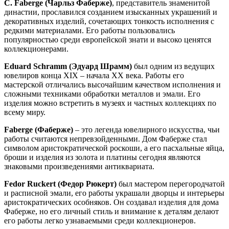
C. Faberge (Чарльз Фаберже)
, представитель знаменитой
династии, прославился созданием изысканных украшений и
декоративных изделий, сочетающих тонкость исполнения с
редкими материалами. Его работы пользовались
популярностью среди европейской знати и высоко ценятся
коллекционерами.
Eduard Schramm (Эдуард Шрамм)
был одним из ведущих
ювелиров конца XIX – начала XX века. Работы его
мастерской отличались высочайшим качеством исполнения и
сложными техниками обработки металлов и эмали. Его
изделия можно встретить в музеях и частных коллекциях по
всему миру.
Faberge (Фаберже)
– это легенда ювелирного искусства, чьи
работы считаются непревзойденными. Дом Фаберже стал
символом аристократической роскоши, а его пасхальные яйца,
броши и изделия из золота и платины сегодня являются
знаковыми произведениями антиквариата.
Fedor Ruckert (Федор Рюкерт)
был мастером перегородчатой
и расписной эмали, его работы украшали дворцы и интерьеры
аристократических особняков. Он создавал изделия для дома
Фаберже, но его личный стиль и внимание к деталям делают
его работы легко узнаваемыми среди коллекционеров.