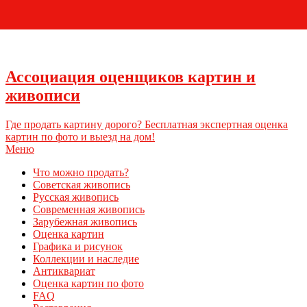
+7 (495) 796-03-93
Ассоциация оценщиков картин и
живописи
Где продать картину дорого? Бесплатная экспертная оценка
картин по фото и выезд на дом!
Меню
Что можно продать?
Советская живопись
Русская живопись
Современная живопись
Зарубежная живопись
Оценка картин
Графика и рисунок
Коллекции и наследие
Антиквариат
Оценка картин по фото
FAQ