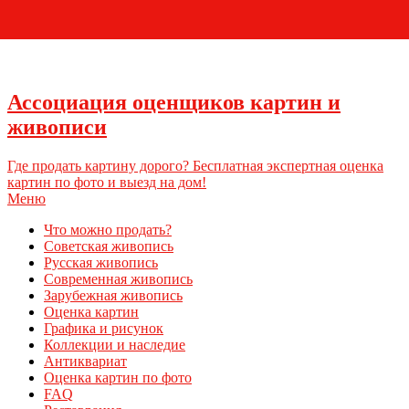
+7 (495) 796-03-93
Ассоциация оценщиков картин и
живописи
Где продать картину дорого? Бесплатная экспертная оценка
картин по фото и выезд на дом!
Меню
Что можно продать?
Советская живопись
Русская живопись
Современная живопись
Зарубежная живопись
Оценка картин
Графика и рисунок
Коллекции и наследие
Антиквариат
Оценка картин по фото
FAQ