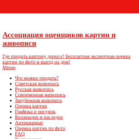
+7 (495) 796-03-93
Ассоциация оценщиков картин и
живописи
Где продать картину дорого? Бесплатная экспертная оценка
картин по фото и выезд на дом!
Меню
Что можно продать?
Советская живопись
Русская живопись
Современная живопись
Зарубежная живопись
Оценка картин
Графика и рисунок
Коллекции и наследие
Антиквариат
Оценка картин по фото
FAQ