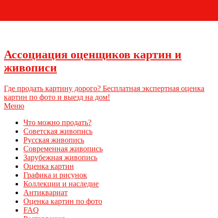
+7 (495) 796-03-93
Ассоциация оценщиков картин и
живописи
Где продать картину дорого? Бесплатная экспертная оценка
картин по фото и выезд на дом!
Меню
Что можно продать?
Советская живопись
Русская живопись
Современная живопись
Зарубежная живопись
Оценка картин
Графика и рисунок
Коллекции и наследие
Антиквариат
Оценка картин по фото
FAQ