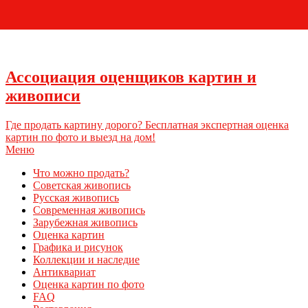
+7 (495) 796-03-93
Ассоциация оценщиков картин и
живописи
Где продать картину дорого? Бесплатная экспертная оценка
картин по фото и выезд на дом!
Меню
Что можно продать?
Советская живопись
Русская живопись
Современная живопись
Зарубежная живопись
Оценка картин
Графика и рисунок
Коллекции и наследие
Антиквариат
Оценка картин по фото
FAQ