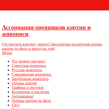
+7 (495) 796-03-93
Ассоциация оценщиков картин и
живописи
Где продать картину дорого? Бесплатная экспертная оценка
картин по фото и выезд на дом!
Меню
Что можно продать?
Советская живопись
Русская живопись
Современная живопись
Зарубежная живопись
Оценка картин
Графика и рисунок
Коллекции и наследие
Антиквариат
Оценка картин по фото
FAQ