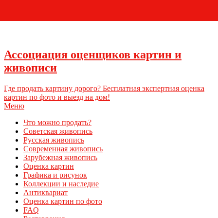
+7 (495) 796-03-93
Ассоциация оценщиков картин и
живописи
Где продать картину дорого? Бесплатная экспертная оценка
картин по фото и выезд на дом!
Меню
Что можно продать?
Советская живопись
Русская живопись
Современная живопись
Зарубежная живопись
Оценка картин
Графика и рисунок
Коллекции и наследие
Антиквариат
Оценка картин по фото
FAQ