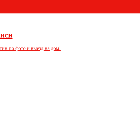
+7 (495) 796-03-93
писи
тин по фото и выезд на дом!