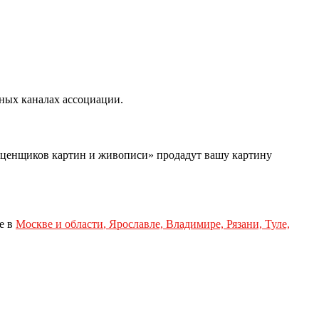
ных каналах ассоциации.
оценщиков картин и живописи» продадут вашу картину
е в
Москве и области
,
Ярославле, Владимире, Рязани, Туле,