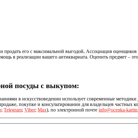
а и продать его с максимальной выгодой, Ассоциация оценщиков
мощь в реализации вашего антиквариата. Оценить предмет – это 
рной посуды с выкупом:
наниями в искусствоведении использует современные методики 
одаже, покупке и консультировании для владельцев частных ко
p
;
Telegram
;
Viber
;
Max
), по электронной почте
info@ocenka-kartin