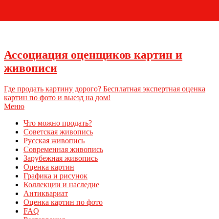
+7 (495) 796-03-93
Ассоциация оценщиков картин и
живописи
Где продать картину дорого? Бесплатная экспертная оценка
картин по фото и выезд на дом!
Меню
Что можно продать?
Советская живопись
Русская живопись
Современная живопись
Зарубежная живопись
Оценка картин
Графика и рисунок
Коллекции и наследие
Антиквариат
Оценка картин по фото
FAQ