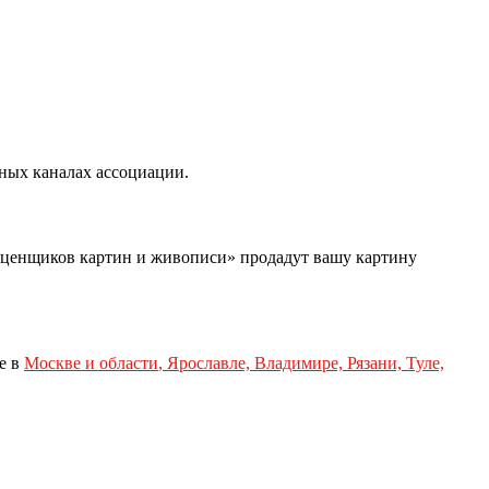
ных каналах ассоциации.
оценщиков картин и живописи» продадут вашу картину
е в
Москве и области
,
Ярославле, Владимире, Рязани, Туле,