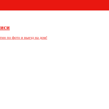
+7 (495) 796-03-93
писи
тин по фото и выезд на дом!