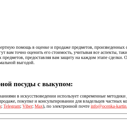
ртную помощь в оценке и продаже предметов, произведенных фи
ут вам точно оценить его стоимость, учитывая все аспекты, так
 предметов, предоставляя вам защиту на каждом этапе сделки. 
имальной выгодой.
рной посуды с выкупом:
наниями в искусствоведении использует современные методики 
одаже, покупке и консультировании для владельцев частных ко
p
;
Telegram
;
Viber
;
Max
), по электронной почте
info@ocenka-kartin