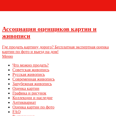
+7 (495) 796-03-93
Ассоциация оценщиков картин и
живописи
Где продать картину дорого? Бесплатная экспертная оценка
картин по фото и выезд на дом!
Меню
Что можно продать?
Советская живопись
Русская живопись
Современная живопись
Зарубежная живопись
Оценка картин
Графика и рисунок
Коллекции и наследие
Антиквариат
Оценка картин по фото
FAQ