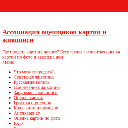
+7 (495) 796-03-93
Ассоциация оценщиков картин и
живописи
Где продать картину дорого? Бесплатная экспертная оценка
картин по фото и выезд на дом!
Меню
Что можно продать?
Советская живопись
Русская живопись
Современная живопись
Зарубежная живопись
Оценка картин
Графика и рисунок
Коллекции и наследие
Антиквариат
Оценка картин по фото
FAQ