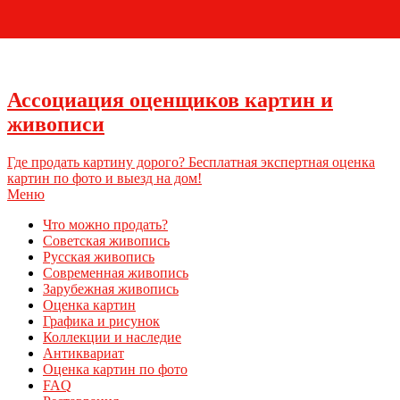
+7 (495) 796-03-93
Ассоциация оценщиков картин и
живописи
Где продать картину дорого? Бесплатная экспертная оценка
картин по фото и выезд на дом!
Меню
Что можно продать?
Советская живопись
Русская живопись
Современная живопись
Зарубежная живопись
Оценка картин
Графика и рисунок
Коллекции и наследие
Антиквариат
Оценка картин по фото
FAQ