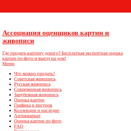
+7 (495) 796-03-93
Ассоциация оценщиков картин и
живописи
Где продать картину дорого? Бесплатная экспертная оценка
картин по фото и выезд на дом!
Меню
Что можно продать?
Советская живопись
Русская живопись
Современная живопись
Зарубежная живопись
Оценка картин
Графика и рисунок
Коллекции и наследие
Антиквариат
Оценка картин по фото
FAQ