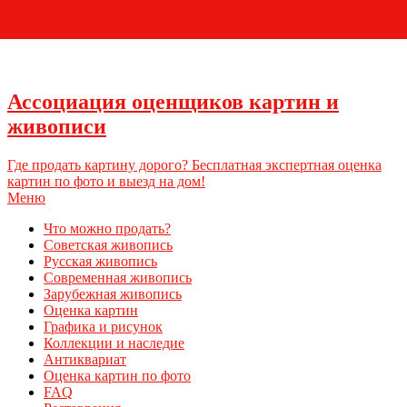
+7 (495) 796-03-93
Ассоциация оценщиков картин и
живописи
Где продать картину дорого? Бесплатная экспертная оценка
картин по фото и выезд на дом!
Меню
Что можно продать?
Советская живопись
Русская живопись
Современная живопись
Зарубежная живопись
Оценка картин
Графика и рисунок
Коллекции и наследие
Антиквариат
Оценка картин по фото
FAQ