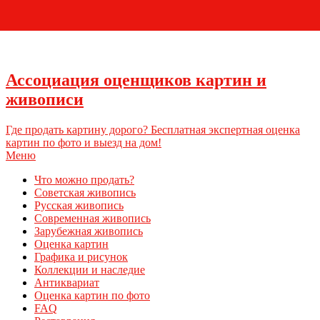
+7 (495) 796-03-93
Ассоциация оценщиков картин и
живописи
Где продать картину дорого? Бесплатная экспертная оценка
картин по фото и выезд на дом!
Меню
Что можно продать?
Советская живопись
Русская живопись
Современная живопись
Зарубежная живопись
Оценка картин
Графика и рисунок
Коллекции и наследие
Антиквариат
Оценка картин по фото
FAQ