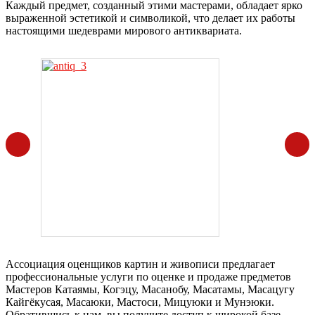
Каждый предмет, созданный этими мастерами, обладает ярко
выраженной эстетикой и символикой, что делает их работы
настоящими шедеврами мирового антиквариата.
Ассоциация оценщиков картин и живописи предлагает
профессиональные услуги по оценке и продаже предметов
Мастеров Катаямы, Когэцу, Масанобу, Масатамы, Масацугу
Кайгёкусая, Масаюки, Мастоси, Мицуюки и Мунэюки.
Обратившись к нам, вы получите доступ к широкой базе