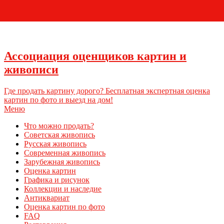
+7 (495) 796-03-93
Ассоциация оценщиков картин и
живописи
Где продать картину дорого? Бесплатная экспертная оценка
картин по фото и выезд на дом!
Меню
Что можно продать?
Советская живопись
Русская живопись
Современная живопись
Зарубежная живопись
Оценка картин
Графика и рисунок
Коллекции и наследие
Антиквариат
Оценка картин по фото
FAQ