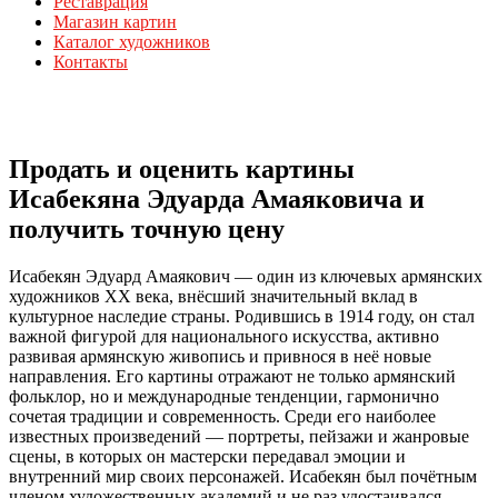
Реставрация
Магазин картин
Каталог художников
Контакты
Продать и оценить картины
Исабекяна Эдуарда Амаяковича и
получить точную цену
Исабекян Эдуард Амаякович — один из ключевых армянских
художников XX века, внёсший значительный вклад в
культурное наследие страны. Родившись в 1914 году, он стал
важной фигурой для национального искусства, активно
развивая армянскую живопись и привнося в неё новые
направления. Его картины отражают не только армянский
фольклор, но и международные тенденции, гармонично
сочетая традиции и современность. Среди его наиболее
известных произведений — портреты, пейзажи и жанровые
сцены, в которых он мастерски передавал эмоции и
внутренний мир своих персонажей. Исабекян был почётным
членом художественных академий и не раз удостаивался