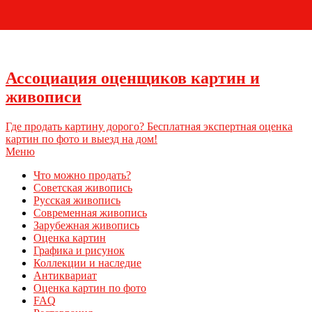
+7 (495) 796-03-93
Ассоциация оценщиков картин и
живописи
Где продать картину дорого? Бесплатная экспертная оценка
картин по фото и выезд на дом!
Меню
Что можно продать?
Советская живопись
Русская живопись
Современная живопись
Зарубежная живопись
Оценка картин
Графика и рисунок
Коллекции и наследие
Антиквариат
Оценка картин по фото
FAQ