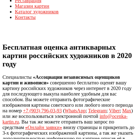
Реставрация
Магазин картин
Каталог художников
Контакты
Бесплатная оценка антикварных
картин российских художников в 2020
году
Специалисты
«Ассоциации независимых оценщиков
картин и живописи»
совершенно бесплатно оценят вашу
картину российских художников через интернет в 2020 году
для последующего выкупа наиболее удобным для вас
способом. Вы можете отправить фотографические
изображения картины советского или любого иного периода
на номер
+7 (903) 796-03-93
(
WhatsApp
;
Telegram
;
Viber
;
Max
)
или же воспользоваться электронной почтой
info@ocenka-
kartin.ru
. Вы так же можете отправить ваш запрос по
средствам
«
Онлайн заявки
»
внизу страницы и прикрепить до
3-х фотографических изображений картины, а так же указать
дополнительностью информацию по картине описав её в