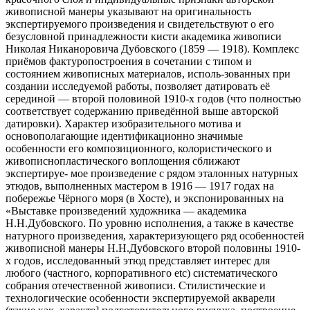
живописной манеры указывают на оригинальность
экспертируемого произведения и свидетельствуют о его
безусловной принадлежности кисти академика живописи
Николая Никаноровича Дубовского (1859 — 1918). Комплекс
приёмов фактуропостроения в сочетании с типом и
состоянием живописных материалов, исполь-зованных при
создании исследуемой работы, позволяет датировать её
серединой — второй половиной 1910-х годов (что полностью
соответствует содержанию приведённой выше авторской
датировки). Характер изобразительного мотива и
основополагающие идентификационно значимые
особенности его композиционного, колористического и
живописнопластического воплощения сближают
экспертируе- мое произведение с рядом эталонных натурных
этюдов, выполненных мастером в 1916 — 1917 годах на
побережье Чёрного моря (в Хосте), и экспонированных на
«Выставке произведений художника — академика
Н.Н.Дубовского. По уровню исполнения, а также в качестве
натурного произведения, характеризующего ряд особенностей
живописной манеры Н.Н.Дубовского второй половины 1910-
х годов, исследованный этюд представляет интерес для
любого (частного, корпоративного etc) систематического
собрания отечественной живописи. Стилистические и
технологические особенности экспертируемой акварели