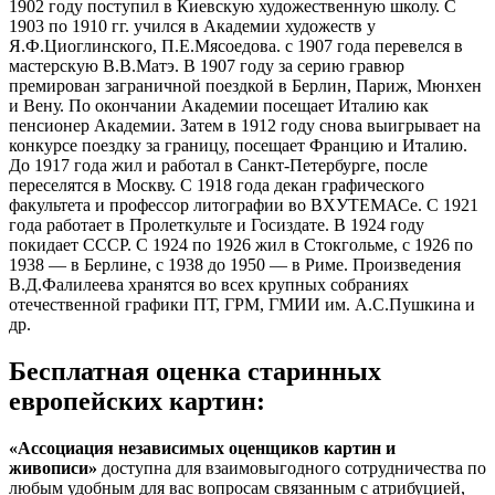
1902 году поступил в Киевскую художественную школу. С
1903 по 1910 гг. учился в Академии художеств у
Я.Ф.Циоглинского, П.Е.Мясоедова. с 1907 года перевелся в
мастерскую В.В.Матэ. В 1907 году за серию гравюр
премирован заграничной поездкой в Берлин, Париж, Мюнхен
и Вену. По окончании Академии посещает Италию как
пенсионер Академии. Затем в 1912 году снова выигрывает на
конкурсе поездку за границу, посещает Францию и Италию.
До 1917 года жил и работал в Санкт-Петербурге, после
переселятся в Москву. С 1918 года декан графического
факультета и профессор литографии во ВХУТЕМАСе. С 1921
года работает в Пролеткульте и Госиздате. В 1924 году
покидает СССР. С 1924 по 1926 жил в Стокгольме, с 1926 по
1938 — в Берлине, с 1938 до 1950 — в Риме. Произведения
В.Д.Фалилеева хранятся во всех крупных собраниях
отечественной графики ПТ, ГРМ, ГМИИ им. А.С.Пушкина и
др.
Бесплатная оценка старинных
европейских картин:
«Ассоциация независимых оценщиков картин и
живописи»
доступна для взаимовыгодного сотрудничества по
любым удобным для вас вопросам связанным с атрибуцией,