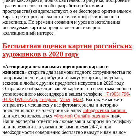
(такие как, характе] подготовительного рисунка, построение
красочного слоя, способы разработки объемов и
пространства) свидетельствуют о ее бесспорно оригинальном
характере и принадлежности кисти профессионального
живописца. По времени создания и уровню исполнения
исследуемая картина представляет антикварно-
коллекционный интерес.
Бесплатная оценка картин российских
художников в 2020 году
«Ассоциация независимых оценщиков картин и
живописи»
открыта для взаимовыгодного сотрудничества по
вопросам оценки, атрибуции и выкупу картин, рисунков,
эскизов и любых других предметов искусства в 2020 году.
Отправьте изображение вашей картины по средствам любого
установленного мессенджера в вашем телефоне
+7 (903) 796-
03-93
(
WhatsApp
;
Telegram
;
Viber
;
Max
). Вы так же можете
отправить имеющиеся у вас фотоматериалы и историю
появления лота на электронный адрес
info@ocenka-kartin.ru
или же воспользоваться
«
Формой Онлайн оценки
»
ниже.
Наши эксперты ответят на любые ваши вопросы по телефону
или перезвонить в указанное вами время 24/7, а при
необходимости совершенно бесплатно выедут к вам на дом