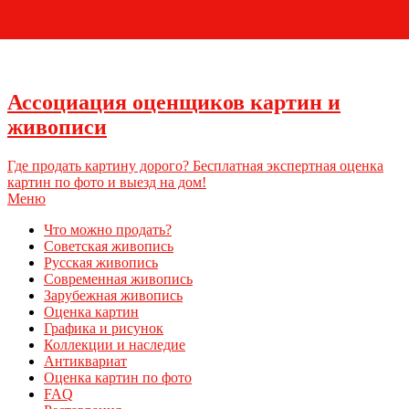
+7 (495) 796-03-93
Ассоциация оценщиков картин и
живописи
Где продать картину дорого? Бесплатная экспертная оценка
картин по фото и выезд на дом!
Меню
Что можно продать?
Советская живопись
Русская живопись
Современная живопись
Зарубежная живопись
Оценка картин
Графика и рисунок
Коллекции и наследие
Антиквариат
Оценка картин по фото
FAQ