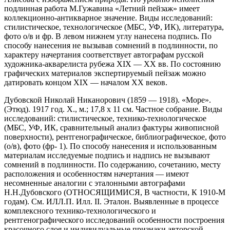
подлинная работа М.Гужавина «Летний пейзаж» имеет
коллекционно-антикварное значение. Виды исследований:
стилистическое, технологическое (МБС, УФ, ИК), литература,
фото о/в и фр. В левом нижнем углу нанесена подпись. По
способу нанесения не вызывав сомнений в подлинности, по
характеру начертания соответствует автографам русской
художника-акварелиста рубежа XIX — XX вв. По состоянию
графических материалов экспертируемый пейзаж можно
датировать концом ХIX — началом XX веков.
Дубовской Николай Никанорович (1859 — 1918). «Море».
(Этюд). 1917 год. X., м.; 17,8 х 11 см. Частное собрание. Виды
исследований: стилистическое, технико-технологическое
(МБС, УФ, ИК, сравнительный анализ фактуры живописной
поверхности), рентгенографическое, библиографическое, фото
(о/в), фото (фр- 1). По способу нанесения и использованным
материалам исследуемые подпись и надпись не вызывают
сомнений в подлинности. По содержанию, сочетанию, месту
расположения и особенностям начертания — имеют
несомненные аналогии с эталонными автографами
Н.Н.Дубовского (ОТНОСЯЩИМИСЯ, В частности, К 1910-М
годам). См. ИЛЛ.П. Илл. II. Эталон. Выявленные в процессе
комплексного технико-технологического и
рентгенографического исследований особенности построения
красочного слоя и индивидуальные признаки авторской