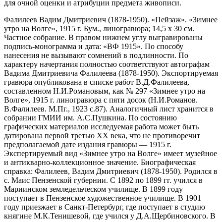
для очной оценки и атрибуции предмета живописи.
Фалилеев Вадим Дмитриевич (1878-1950). «Пейзаж». «Зимнее
утро на Волге», 1915 г. Бум., линогравюра; 14,5 х 30 см.
Частное собрание. В правом нижнем углу выгравированы
подпись-монограмма и дата: «ВФ 1915». По способу
нанесения не вызывают сомнений в подлинности. По
характеру начертания полностью соответствуют автографам
Вадима Дмитриевича Фалилеева (1878-1950). Экспортируемая
гравюра опубликована в списке работ В.Д.Фалилеева,
составленном Н.И.Романовым, как № 297 «Зимнее утро на
Волге», 1915 г. линогравюра с пяти досок (Н.И.Романов.
В.Фалилеев. М.Пг., 1923 с.87). Аналогичный лист хранится в
собрании ГМИИ им. А.С.Пушкина. По состоянию
графических материалов исследуемая работа может быть
датирована первой третью XX века, что не противоречит
предполагаемой дате издания гравюры — 1915 г.
Экспертируемый вид «Зимнее утро на Волге» имеет музейное
и антикварно-коллекционное значение. Биографическая
справка: Фалилеев, Вадим Дмитриевич (1878-1950). Родился в
с. Маис Пензенской губернии. С 1892 по 1899 гг. учился в
Мариинском земледельческом училище. В 1899 году
поступает в Пензенское художественное училище. В 1901
году приезжает в Санкт-Петербург, где поступает в студию
княгине М.К.Тенишевой, где учился у Д.А.Щербиновского. В