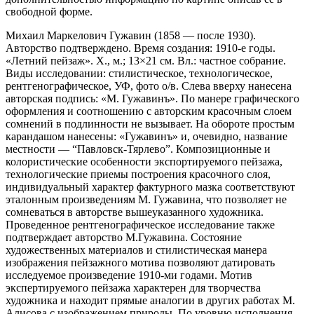
свободной форме.
Михаил Маркелович Гужавин (1858 — после 1930).
Авторство подтверждено. Время создания: 1910-е годы.
«Летний пейзаж». X., м.; 13×21 см. Вл.: частное собрание.
Виды исследовании: стилистическое, технологическое,
рентгенографическое, УФ, фото о/в. Слева вверху нанесена
авторская подпись: «М. Гужавинъ». По манере графического
оформления и соотношению с авторским красочным слоем
сомнений в подлинности не вызывает. На обороте простым
карандашом нанесены: «Гужавинъ» и, очевидно, название
местности — “Павловск-Тярлево”. Композиционные и
колористические особенности экспортируемого пейзажа,
технологические приемы построения красочного слоя,
индивидуальный характер фактурного мазка соответствуют
эталонным произведениям М. Гужавина, что позволяет не
сомневаться в авторстве вышеуказанного художника.
Проведенное рентгенографическое исследование также
подтверждает авторство М.Гужавина. Состояние
художественных материалов и стилистическая манера
изображения пейзажного мотива позволяют датировать
исследуемое произведение 1910-ми годами. Мотив
экспертируемого пейзажа характерен для творчества
художника и находит прямые аналогии в других работах М.
Алисова с изображением природы. По уровню исполнения